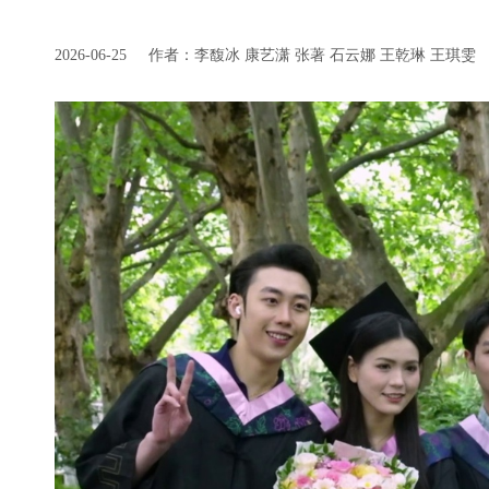
2026-06-25
作者：李馥冰 康艺潇 张著 石云娜 王乾琳 王琪雯